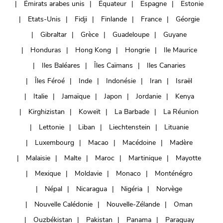
Émirats arabes unis
Équateur
Espagne
Estonie
Etats-Unis
Fidji
Finlande
France
Géorgie
Gibraltar
Grèce
Guadeloupe
Guyane
Honduras
Hong Kong
Hongrie
Ile Maurice
Iles Baléares
Îles Caïmans
Iles Canaries
Îles Féroé
Inde
Indonésie
Iran
Israël
Italie
Jamaïque
Japon
Jordanie
Kenya
Kirghizistan
Koweït
La Barbade
La Réunion
Lettonie
Liban
Liechtenstein
Lituanie
Luxembourg
Macao
Macédoine
Madère
Malaisie
Malte
Maroc
Martinique
Mayotte
Mexique
Moldavie
Monaco
Monténégro
Népal
Nicaragua
Nigéria
Norvège
Nouvelle Calédonie
Nouvelle-Zélande
Oman
Ouzbékistan
Pakistan
Panama
Paraguay