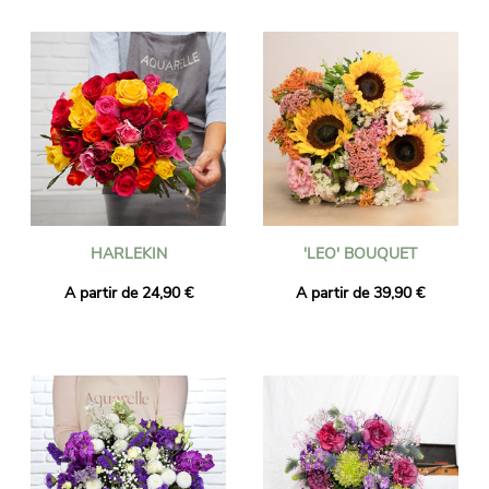
nous nous assurons que les fleurs livrées sont fraîches et de
saison. Vous avez la certitude que le bouquet de fleurs que
vous avez commandé est exactement le même que celui que
nous vous livrons. Pour s'assurer qu'il s'agit du même, nous le
prenons toujours en photo et nous vous l'envoyons par e-mail.
HARLEKIN
'LEO' BOUQUET
A partir de 24,90 €
A partir de 39,90 €