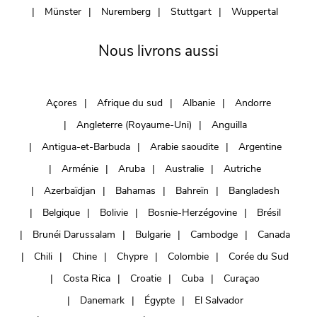
Münster
Nuremberg
Stuttgart
Wuppertal
Nous livrons aussi
Açores
Afrique du sud
Albanie
Andorre
Angleterre (Royaume-Uni)
Anguilla
Antigua-et-Barbuda
Arabie saoudite
Argentine
Arménie
Aruba
Australie
Autriche
Azerbaïdjan
Bahamas
Bahreïn
Bangladesh
Belgique
Bolivie
Bosnie-Herzégovine
Brésil
Brunéi Darussalam
Bulgarie
Cambodge
Canada
Chili
Chine
Chypre
Colombie
Corée du Sud
Costa Rica
Croatie
Cuba
Curaçao
Danemark
Égypte
El Salvador