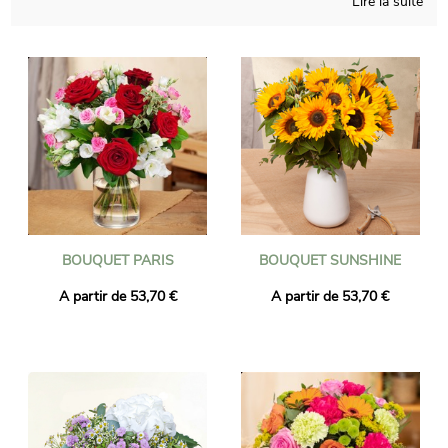
Lire la suite
Tous les bouquets sont réalisés au Brésil par nos artisans
fleuristes de proximité puis livrés partout au Brésil à l'adresse
de votre choix par le fleuriste proche de votre destinataire.
Commandez avant 16h et votre bouquet sera livré le lendemain
y compris les jours fériés. Quelque soit l'événement à célébrer
(Naissance, anniversaire, mariage, remerciements, ...) faites
confiance à Universal Flower pour une livraison de fleurs
réussie !
BOUQUET PARIS
BOUQUET SUNSHINE
A partir de 53,70 €
A partir de 53,70 €