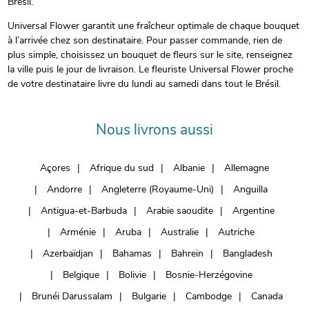
Brésil.
Universal Flower garantit une fraîcheur optimale de chaque bouquet
à l’arrivée chez son destinataire. Pour passer commande, rien de
plus simple, choisissez un bouquet de fleurs sur le site, renseignez
la ville puis le jour de livraison. Le fleuriste Universal Flower proche
de votre destinataire livre du lundi au samedi dans tout le Brésil.
Nous livrons aussi
Açores
Afrique du sud
Albanie
Allemagne
Andorre
Angleterre (Royaume-Uni)
Anguilla
Antigua-et-Barbuda
Arabie saoudite
Argentine
Arménie
Aruba
Australie
Autriche
Azerbaïdjan
Bahamas
Bahreïn
Bangladesh
Belgique
Bolivie
Bosnie-Herzégovine
Brunéi Darussalam
Bulgarie
Cambodge
Canada