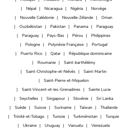
Népal
Nicaragua
Nigéria
Norvège
Nouvelle Calédonie
Nouvelle-Zélande
Oman
Ouzbékistan
Pakistan
Panama
Paraguay
Paraguay
Pays-Bas
Pérou
Philippines
Pologne
Polynésie Française
Portugal
Puerto Rico
Qatar
République dominicaine
Roumanie
Saint-barthélémy
Saint-Christophe-et-Niévès
Saint-Martin
Saint-Pierre-et-Miquelon
Saint-Vincent-et-les-Grenadines
Sainte Lucie
Seychelles
Singapour
Slovénie
Sri Lanka
Suède
Suisse
Suriname
Taïwan
Thaïlande
Trinité-et-Tobago
Tunisie
Turkménistan
Turquie
Ukraine
Uruguay
Vanuatu
Venezuela