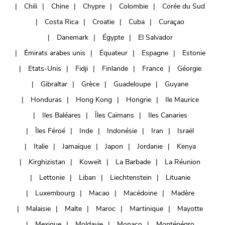
Chili
Chine
Chypre
Colombie
Corée du Sud
Costa Rica
Croatie
Cuba
Curaçao
Danemark
Égypte
El Salvador
Émirats arabes unis
Équateur
Espagne
Estonie
Etats-Unis
Fidji
Finlande
France
Géorgie
Gibraltar
Grèce
Guadeloupe
Guyane
Honduras
Hong Kong
Hongrie
Ile Maurice
Iles Baléares
Îles Caïmans
Iles Canaries
Îles Féroé
Inde
Indonésie
Iran
Israël
Italie
Jamaïque
Japon
Jordanie
Kenya
Kirghizistan
Koweït
La Barbade
La Réunion
Lettonie
Liban
Liechtenstein
Lituanie
Luxembourg
Macao
Macédoine
Madère
Malaisie
Malte
Maroc
Martinique
Mayotte
Mexique
Moldavie
Monaco
Monténégro