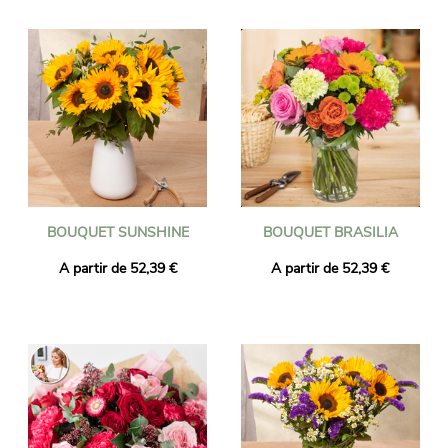
fleuristes de proximité puis livrés partout en Bahreïn à l'adresse
de votre choix par le fleuriste proche de votre destinataire.
Commandez avant 16h et votre bouquet sera livré le lendemain
y compris les jours fériés. Quelque soit l'événement à célébrer
(Naissance, anniversaire, mariage, remerciements, ...) faites
confiance à Universal Flower pour une livraison de fleurs
réussie !
BOUQUET SUNSHINE
BOUQUET BRASILIA
A partir de 52,39 €
A partir de 52,39 €