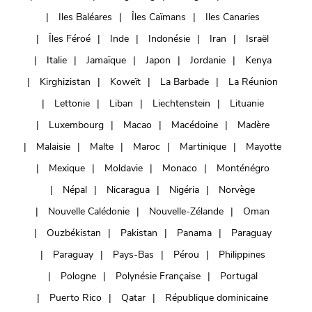
Iles Baléares
Îles Caïmans
Iles Canaries
Îles Féroé
Inde
Indonésie
Iran
Israël
Italie
Jamaïque
Japon
Jordanie
Kenya
Kirghizistan
Koweït
La Barbade
La Réunion
Lettonie
Liban
Liechtenstein
Lituanie
Luxembourg
Macao
Macédoine
Madère
Malaisie
Malte
Maroc
Martinique
Mayotte
Mexique
Moldavie
Monaco
Monténégro
Népal
Nicaragua
Nigéria
Norvège
Nouvelle Calédonie
Nouvelle-Zélande
Oman
Ouzbékistan
Pakistan
Panama
Paraguay
Paraguay
Pays-Bas
Pérou
Philippines
Pologne
Polynésie Française
Portugal
Puerto Rico
Qatar
République dominicaine