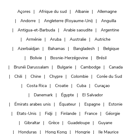
Açores
Afrique du sud
Albanie
Allemagne
Andorre
Angleterre (Royaume-Uni)
Anguilla
Antigua-et-Barbuda
Arabie saoudite
Argentine
Arménie
Aruba
Australie
Autriche
Azerbaïdjan
Bahamas
Bangladesh
Belgique
Bolivie
Bosnie-Herzégovine
Brésil
Brunéi Darussalam
Bulgarie
Cambodge
Canada
Chili
Chine
Chypre
Colombie
Corée du Sud
Costa Rica
Croatie
Cuba
Curaçao
Danemark
Égypte
El Salvador
Émirats arabes unis
Équateur
Espagne
Estonie
Etats-Unis
Fidji
Finlande
France
Géorgie
Gibraltar
Grèce
Guadeloupe
Guyane
Honduras
Hong Kong
Hongrie
Ile Maurice