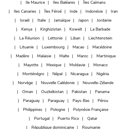
Ile Maurice
Iles Baléares
Îles Caïmans
Iles Canaries
Îles Féroé
Inde
Indonésie
Iran
Israël
Italie
Jamaïque
Japon
Jordanie
Kenya
Kirghizistan
Koweït
La Barbade
La Réunion
Lettonie
Liban
Liechtenstein
Lituanie
Luxembourg
Macao
Macédoine
Madère
Malaisie
Malte
Maroc
Martinique
Mayotte
Mexique
Moldavie
Monaco
Monténégro
Népal
Nicaragua
Nigéria
Norvège
Nouvelle Calédonie
Nouvelle-Zélande
Oman
Ouzbékistan
Pakistan
Panama
Paraguay
Paraguay
Pays-Bas
Pérou
Philippines
Pologne
Polynésie Française
Portugal
Puerto Rico
Qatar
République dominicaine
Roumanie