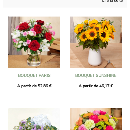
Lire la suite
résidant en Danemark avec un magnifique bouquet. Chaque
bouquet est réalisé par l'un des fleuristes belges de notre
réseau avant d'être livrée sur rendez-vous au domicile de votre
destinataire et à la date de votre choix. Avec Universal Flower
faites livrer des fleurs en Danemark pour une naissance, un
mariage, un anniversaire ou même pour un deuil.
BOUQUET PARIS
BOUQUET SUNSHINE
A partir de 52,86 €
A partir de 46,17 €