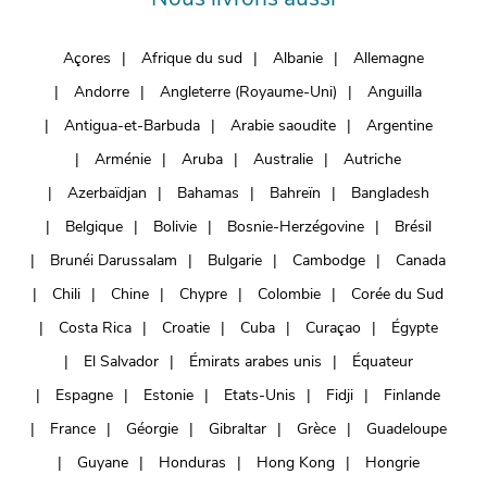
Açores
Afrique du sud
Albanie
Allemagne
Andorre
Angleterre (Royaume-Uni)
Anguilla
Antigua-et-Barbuda
Arabie saoudite
Argentine
Arménie
Aruba
Australie
Autriche
Azerbaïdjan
Bahamas
Bahreïn
Bangladesh
Belgique
Bolivie
Bosnie-Herzégovine
Brésil
Brunéi Darussalam
Bulgarie
Cambodge
Canada
Chili
Chine
Chypre
Colombie
Corée du Sud
Costa Rica
Croatie
Cuba
Curaçao
Égypte
El Salvador
Émirats arabes unis
Équateur
Espagne
Estonie
Etats-Unis
Fidji
Finlande
France
Géorgie
Gibraltar
Grèce
Guadeloupe
Guyane
Honduras
Hong Kong
Hongrie