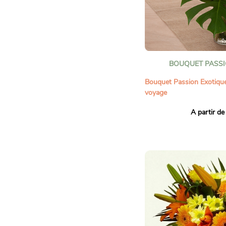
courants d’air pour prolonger
feuilles immergées pour prése
BOUQUET PASSI
Bouquet Passion Exotique
voyage
Offrez un souffle de chale
A partir de
Bouquet Passion Exotiqu
tropicales éclatantes, ce
attire tous les regards av
généreuses et ses couleur
pour transmettre des émo
célébrer une occasion avec 
par son style audacieux et
Occasions idéales :
Anniversaire, remerciement 