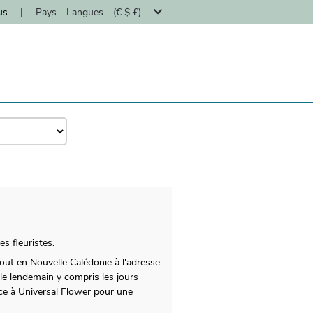
us
|
Pays - Langues - (€ $ £)
es fleuristes.
tout en Nouvelle Calédonie à l'adresse
le lendemain y compris les jours
ance à Universal Flower pour une