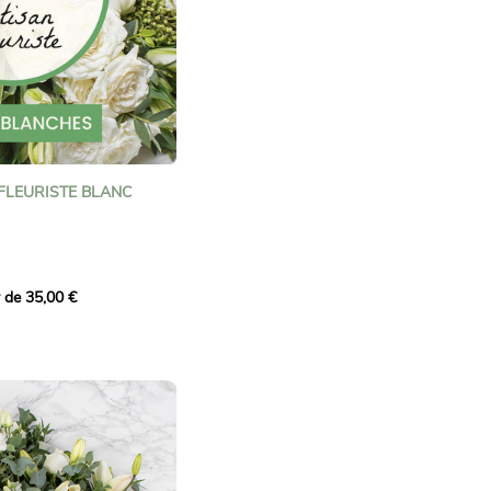
s peut être livré dans une
 vase !
ette option à la prochaine
nde.
FLEURISTE BLANC
e dans les tons blancs :
r de 35,00 €
talent de notre artisan
e artisan fleuriste qui
un bouquet unique dans
alisera cette composition
son, au gré de son
t tout le soin et la
ionnels du réseau