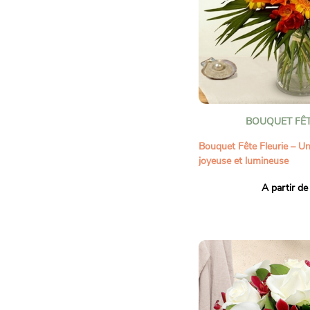
marquantes ou tout simple
parenthèse ensoleillée à u
est un véritable rayon de s
BOUQUET FÊT
Bouquet Fête Fleurie – U
joyeuse et lumineuse
Offrez un concentré de b
A partir de
Bouquet Fête Fleurie. Sa 
chaleureuse et pleine de v
belles journées ensoleillé
généreux et éclatant, mari
tons jaunes et orangés p
vif et harmonieux. Il est s
graphique qui souligne la 
leur énergie.