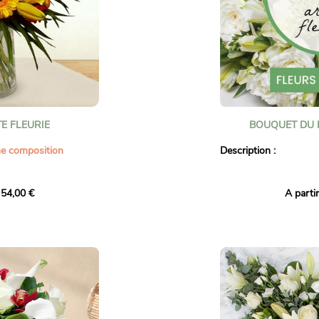
ment pour offrir une
Votre bouquet de fleur
n proche. Ce bouquet
bulle d'eau ou dans un
oleil venu des tropiques
Vous pourrez ajouter c
étape de votre comma
E FLEURIE
BOUQUET DU 
ne composition
Description :
onne humeur avec le
Le bouquet du fleurist
 54,00 €
A parti
composition colorée,
laissez libre cours au 
italité évoque les plus
fleuriste 123fleurs !
es. Ce bouquet rond,
e avec élégance les
Faites confiance à notr
our créer un ensemble
composera pour vous
ublimé par un feuillage
les tons blancs
. Il ré
fraîcheur des fleurs et
avec des fleurs de sai
arrivage, en y apportan
créativité des profess