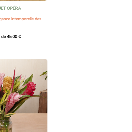
ET OPÉRA
gance intemporelle des
 une composition florale
r de 45,00 €
la passion du rouge, la
 pureté du blanc. Il est
es veloutées, de roses
sianthus blancs délicats,
hèmes lumineux, sublimés
alyptus apportant
l’amour, l’admiration ou
écieux, ce bouquet au
ffiné incarne l’élégance
 pure. Une composition
 transmettre vos plus