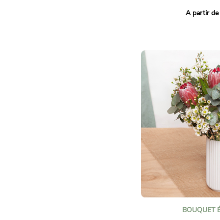
Le
Bouquet Pour Toi
est 
A partir de
élégante et délicate, parf
tendresse et affection. S
de blanc offrent une harm
idéale pour transmettre u
chaleureux.
Occasions idéales
:
Anniversaire, remerciemen
d’amitié ou d’amour, ou sim
Faites plaisir avec le
Bouqu
Conseils d’entretien
:
Changez l’eau tous les de
les tiges en biais pour un
Conservez le bouquet à l’a
courants d’air pour prolon
Retirez les feuilles immer
clarté de l’eau.
BOUQUET 