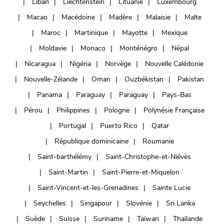
Liban
Liechtenstein
Lituanie
Luxembourg
Macao
Macédoine
Madère
Malaisie
Malte
Maroc
Martinique
Mayotte
Mexique
Moldavie
Monaco
Monténégro
Népal
Nicaragua
Nigéria
Norvège
Nouvelle Calédonie
Nouvelle-Zélande
Oman
Ouzbékistan
Pakistan
Panama
Paraguay
Paraguay
Pays-Bas
Pérou
Philippines
Pologne
Polynésie Française
Portugal
Puerto Rico
Qatar
République dominicaine
Roumanie
Saint-barthélémy
Saint-Christophe-et-Niévès
Saint-Martin
Saint-Pierre-et-Miquelon
Saint-Vincent-et-les-Grenadines
Sainte Lucie
Seychelles
Singapour
Slovénie
Sri Lanka
Suède
Suisse
Suriname
Taïwan
Thaïlande