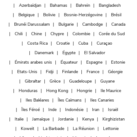
Azerbaïdjan
Bahamas
Bahreïn
Bangladesh
Belgique
Bolivie
Bosnie-Herzégovine
Brésil
Brunéi Darussalam
Bulgarie
Cambodge
Canada
Chili
Chine
Chypre
Colombie
Corée du Sud
Costa Rica
Croatie
Cuba
Curaçao
Danemark
Égypte
El Salvador
Émirats arabes unis
Équateur
Espagne
Estonie
Etats-Unis
Fidji
Finlande
France
Géorgie
Gibraltar
Grèce
Guadeloupe
Guyane
Honduras
Hong Kong
Hongrie
Ile Maurice
Iles Baléares
Îles Caïmans
Iles Canaries
Îles Féroé
Inde
Indonésie
Iran
Israël
Italie
Jamaïque
Jordanie
Kenya
Kirghizistan
Koweït
La Barbade
La Réunion
Lettonie