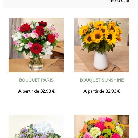
Lire la suite
Tous les bouquets sont fabriqués au Japon par les artisans
fleuristes à côté de chez vous afin qu'ils puissent être livrés au
Japon à l'adresse de votre choix par les fleurs à proximité de
votre destinataire. Commandez avant 16h et votre bouquet
vous sera offert et vous l'achèterez les derniers jours. Quelque
soit l'événement à célébrer (Naissance, anniversaire, mariage,
remerciements, ...) faites confiance à Universal Flower pour une
livraison de fleurs réussie !
BOUQUET PARIS
BOUQUET SUNSHINE
A partir de 32,93 €
A partir de 32,93 €