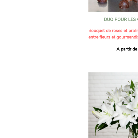
DUO POUR LES
Bouquet de roses et pralin
entre fleurs et gourmandi
A partir de
Alliez douceur et élégance
Nos artisans ont créé un c
gourmand pour toutes les
bouquet de 15 roses fraîc
accompagné d'une boîte d
fabriquées en France. Ces
d'exception, enrobés d'un
délicatement croquant pr
révèlent un cœur praliné 
authentique.
L'association d'un bouque
chocolats artisanaux con
raffiné et irrésistible à pa
attendre. Un cadeau sucré,