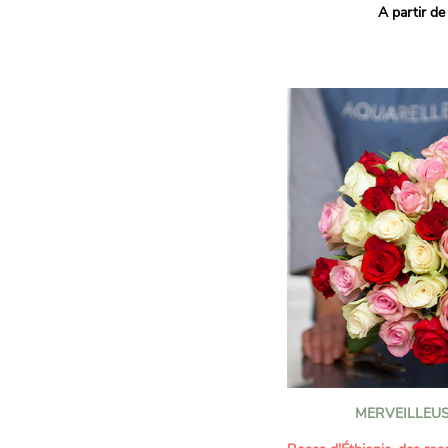
A partir de
vives pour un effet vitami
assortiment de roses mult
soigneusement sélectionné
célébrer les petits et gra
Retrouvez les variétés 'Aq
'Tropical Amazone' et 'Wi
pour leur tenue en vase, l
incroyables et le parfait
leurs boutons.
Une explosion de couleur
roses fraîches !
Il contient :
- Un mélange harmonieux 
rouges, jaunes et orange
- Quelques feuillages pou
À offrir pour :
- Souhaiter un anniversair
MERVEILLEU
- Célébrer une fête estival
- Dire merci avec bonne 