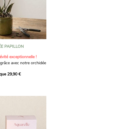
E PAPILLON
évité exceptionnelle !
grâce avec notre orchidée
ectionnée pour sa
ique 29,90 €
s deux longues hampes
 de boutons apportent une
ut intérieur. La teinte
les arrivages. Livrée avec
ette orchidée est un
 naissance, un
ention délicate.
: 45-50 cm