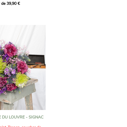
r de 39,90 €
icat et généreux, imaginé
istes pour transmettre vos
s.
lanches apportent à cette
e pureté et de
 les giroflées dévoilent
ne allure naturellement
, léger et aérien, vient
 de douceur, pendant que
t une note d’élégance et de
rmonie florale.
ectionnée avec soin pour
lumineux, plein de
se. Avec son bel équilibre
et parfum, cette création
 célébrer les plus beaux
râce et émotion.
 DU LOUVRE - SIGNAC
s blanches