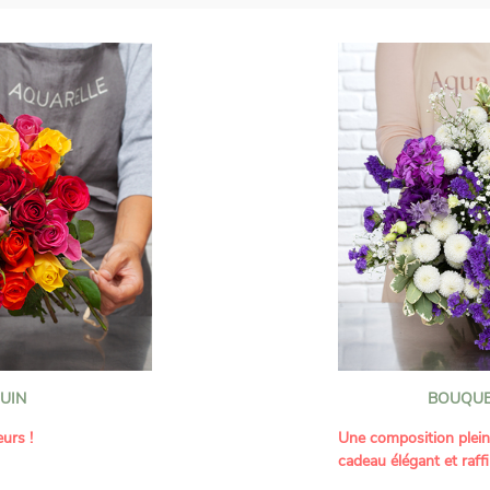
UIN
BOUQUE
urs !
Une composition plei
cadeau élégant et raffi
a part belle aux teintes